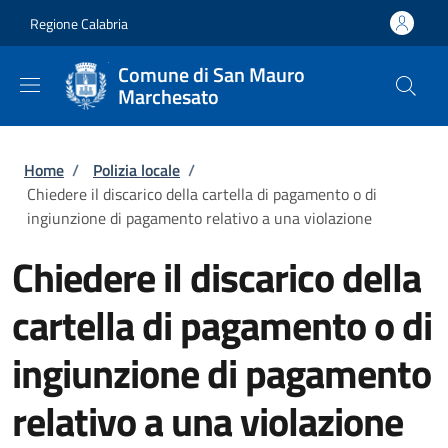
Salta al contenuto principale
Skip to footer content
Regione Calabria
Comune di San Mauro
Marchesato
Briciole di pane
Home
/
Polizia locale
/
Chiedere il discarico della cartella di pagamento o di
ingiunzione di pagamento relativo a una violazione
Chiedere il discarico della
cartella di pagamento o di
ingiunzione di pagamento
relativo a una violazione