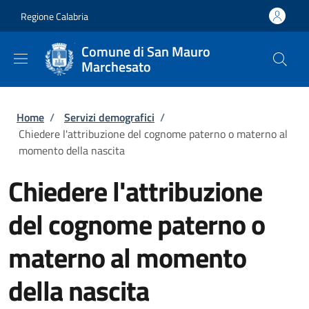
Salta al contenuto principale
Skip to footer content
Regione Calabria
Comune di San Mauro
Marchesato
Briciole di pane
Home
/
Servizi demografici
/
Chiedere l'attribuzione del cognome paterno o materno al
momento della nascita
Chiedere l'attribuzione
del cognome paterno o
materno al momento
della nascita