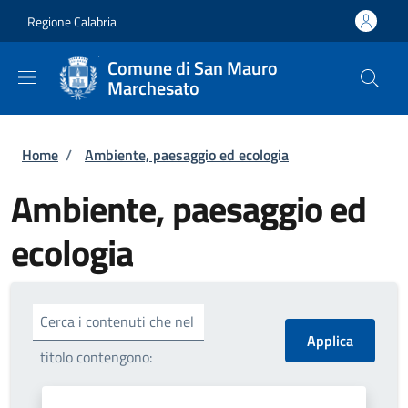
Salta al contenuto principale
Skip to footer content
Regione Calabria
Comune di San Mauro
Marchesato
Briciole di pane
Home
/
Ambiente, paesaggio ed ecologia
Ambiente, paesaggio ed
ecologia
Cerca i contenuti che nel
titolo contengono: