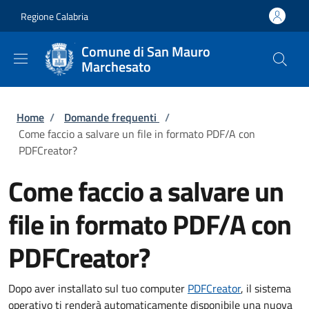
Salta al contenuto principale
Skip to footer content
Regione Calabria
Comune di San Mauro
Marchesato
Briciole di pane
Home
/
Domande frequenti
/
Come faccio a salvare un file in formato PDF/A con
PDFCreator?
Come faccio a salvare un
file in formato PDF/A con
PDFCreator?
Dopo aver installato sul tuo computer
PDFCreator
, il sistema
operativo ti renderà automaticamente disponibile una nuova