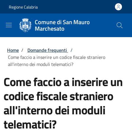
Salta al contenuto principale
Skip to footer content
Regione Calabria
Comune di San Mauro
Marchesato
Briciole di pane
Home
/
Domande frequenti
/
Come faccio a inserire un codice fiscale straniero
all'interno dei moduli telematici?
Come faccio a inserire un
codice fiscale straniero
all'interno dei moduli
telematici?