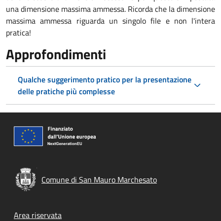
una dimensione massima ammessa. Ricorda che la dimensione
massima ammessa riguarda un singolo file e non l'intera
pratica!
Approfondimenti
Qualche suggerimento pratico per la presentazione
delle pratiche più complesse
Comune di San Mauro Marchesato
Footer menu
Area riservata