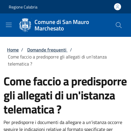
Salta al contenuto principale
Skip to footer content
Regione Calabria
Comune di San Mauro
Marchesato
Briciole di pane
Home
/
Domande frequenti
/
Come faccio a predisporre gli allegati di un'istanza
telematica ?
Come faccio a predisporre
gli allegati di un'istanza
telematica ?
Per predisporre i documenti da allegare a un'istanza occorre
seguire le indicazioni relative al formato specificate per