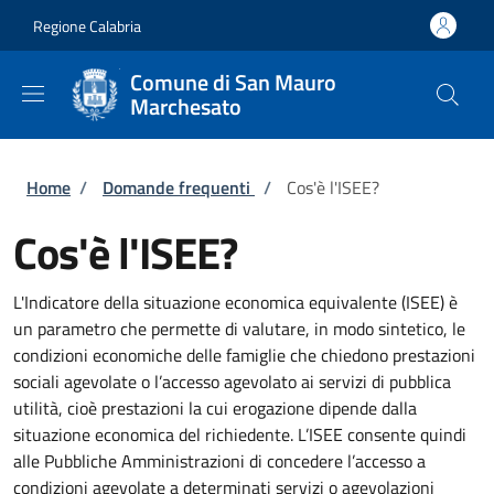
Salta al contenuto principale
Skip to footer content
Regione Calabria
Comune di San Mauro
Marchesato
Briciole di pane
Home
/
Domande frequenti
/
Cos'è l'ISEE?
Cos'è l'ISEE?
L'Indicatore della situazione economica equivalente (ISEE) è
un parametro che permette di valutare, in modo sintetico, le
condizioni economiche delle famiglie che chiedono prestazioni
sociali agevolate o l’accesso agevolato ai servizi di pubblica
utilità, cioè prestazioni la cui erogazione dipende dalla
situazione economica del richiedente. L’ISEE consente quindi
alle Pubbliche Amministrazioni di concedere l’accesso a
condizioni agevolate a determinati servizi o agevolazioni