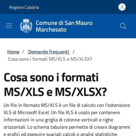
Salta al contenuto principale
Skip to footer content
Regione Calabria
Comune di San Mauro
Marchesato
Briciole di pane
Home
/
Domande frequenti
/
Cosa sono i formati MS/XLS e MS/XLSX?
Cosa sono i formati
MS/XLS e MS/XLSX?
Un file in formato MS/XLS è un file di calcolo con l'estensione
XLS di Microsoft Excel. Un file XLS è usato per contenere
informazioni in una griglia di colonne verticali e righe
orizzontali. Lo schema tabulare permette di creare diagrammi
e grafici ed eseguire svariati calcoli e analisi statistiche.