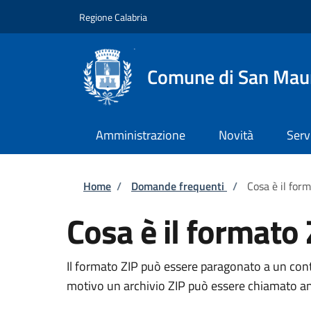
Salta al contenuto principale
Skip to footer content
Regione Calabria
Comune di San Mau
Amministrazione
Novità
Serv
Briciole di pane
Home
/
Domande frequenti
/
Cosa è il for
Cosa è il formato 
Il formato ZIP può essere paragonato a
un conte
motivo un archivio ZIP può essere chiamato a