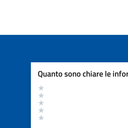
Quanto sono chiare le info
Valutazione
Valuta 5 stelle su 5
Valuta 4 stelle su 5
Valuta 3 stelle su 5
Valuta 2 stelle su 5
Valuta 1 stelle su 5