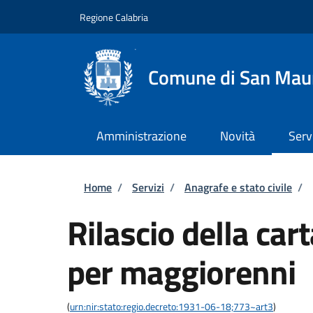
Salta al contenuto principale
Skip to footer content
Regione Calabria
Comune di San Mau
Amministrazione
Novità
Serv
Briciole di pane
Home
/
Servizi
/
Anagrafe e stato civile
/
Rilascio della car
per maggiorenni
(
urn:nir:stato:regio.decreto:1931-06-18;773~art3
)