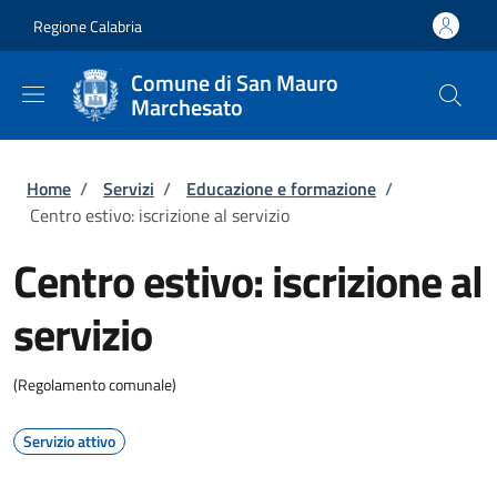
Salta al contenuto principale
Skip to footer content
Regione Calabria
Comune di San Mauro
Marchesato
Briciole di pane
Home
/
Servizi
/
Educazione e formazione
/
Centro estivo: iscrizione al servizio
Centro estivo: iscrizione al
servizio
(Regolamento comunale)
Servizio attivo