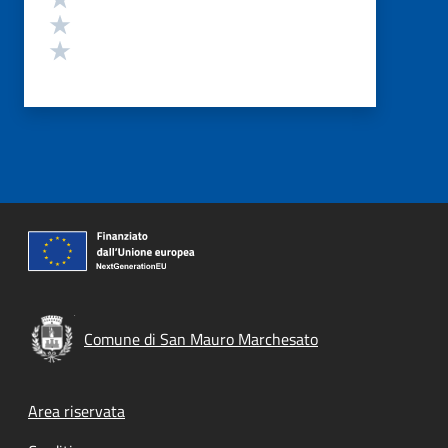
Valuta 2 stelle su 5
Valuta 1 stelle su 5
Comune di San Mauro Marchesato
Footer menu
Area riservata