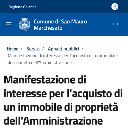
Salta al contenuto principale
Skip to footer content
Regione Calabria
Comune di San Mauro
Marchesato
Briciole di pane
Home
/
Servizi
/
Appalti pubblici
/
Manifestazione di interesse per l'acquisto di un immobile
di proprietà dell'Amministrazione
Manifestazione di
interesse per l'acquisto di
un immobile di proprietà
dell'Amministrazione