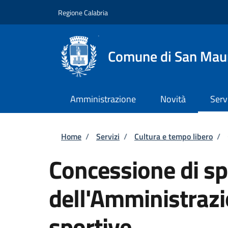
Salta al contenuto principale
Skip to footer content
Regione Calabria
Comune di San Mau
Amministrazione
Novità
Serv
Briciole di pane
Home
/
Servizi
/
Cultura e tempo libero
/
Concessione di sp
dell'Amministrazi
sportive