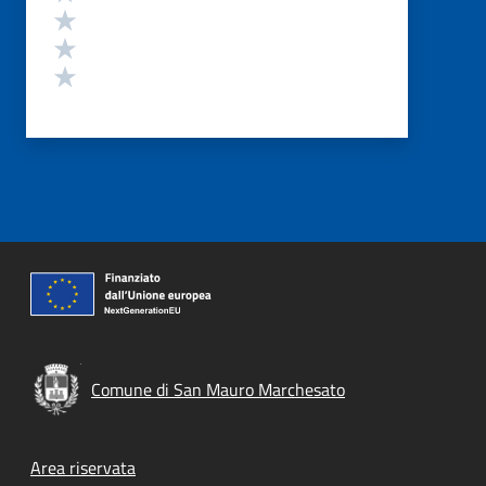
Valuta 3 stelle su 5
Valuta 2 stelle su 5
Valuta 1 stelle su 5
Comune di San Mauro Marchesato
Footer menu
Area riservata