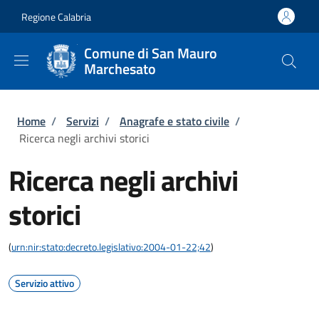
Salta al contenuto principale
Skip to footer content
Regione Calabria
Comune di San Mauro
Marchesato
Briciole di pane
Home
/
Servizi
/
Anagrafe e stato civile
/
Ricerca negli archivi storici
Ricerca negli archivi
storici
(
urn:nir:stato:decreto.legislativo:2004-01-22;42
)
Servizio attivo