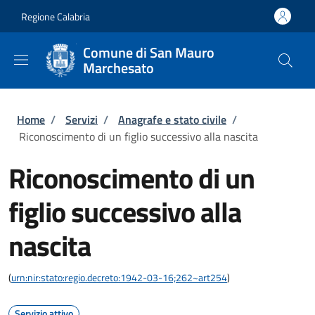
Salta al contenuto principale
Skip to footer content
Regione Calabria
Comune di San Mauro
Marchesato
Briciole di pane
Home
/
Servizi
/
Anagrafe e stato civile
/
Riconoscimento di un figlio successivo alla nascita
Riconoscimento di un
figlio successivo alla
nascita
(
urn:nir:stato:regio.decreto:1942-03-16;262~art254
)
Servizio attivo