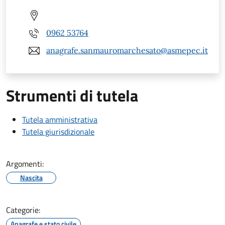
0962 53764
anagrafe.sanmauromarchesato@asmepec.it
Strumenti di tutela
Tutela amministrativa
Tutela giurisdizionale
Argomenti:
Nascita
Categorie:
Anagrafe e stato civile