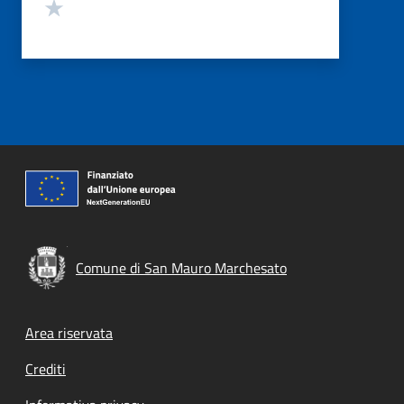
Valuta 1 stelle su 5
Comune di San Mauro Marchesato
Footer menu
Area riservata
Crediti