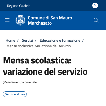
Salta al contenuto principale
Skip to footer content
Regione Calabria
Comune di San Mauro
Marchesato
Briciole di pane
Home
/
Servizi
/
Educazione e formazione
/
Mensa scolastica: variazione del servizio
Mensa scolastica:
variazione del servizio
(Regolamento comunale)
Servizio attivo