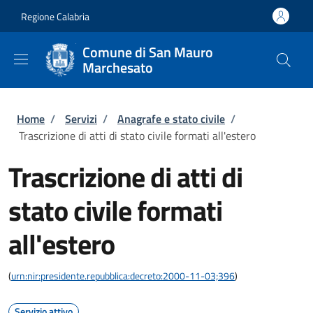
Salta al contenuto principale
Skip to footer content
Regione Calabria
Comune di San Mauro
Marchesato
Briciole di pane
Home
/
Servizi
/
Anagrafe e stato civile
/
Trascrizione di atti di stato civile formati all'estero
Trascrizione di atti di
stato civile formati
all'estero
(
urn:nir:presidente.repubblica:decreto:2000-11-03;396
)
Servizio attivo