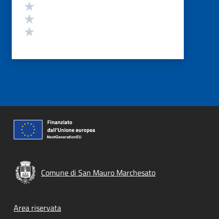
Valuta 3 stelle su 5
Valuta 2 stelle su 5
Valuta 1 stelle su 5
Comune di San Mauro Marchesato
Footer menu
Area riservata